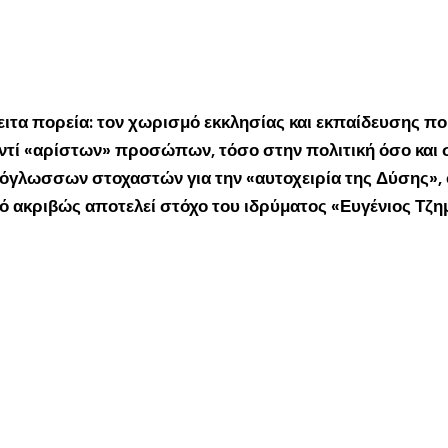
πειτα πορεία: τον χωρισμό εκκλησίας και εκπαίδευσης π
ντί «αρίστων» προσώπων, τόσο στην πολιτική όσο και σ
γλωσσων στοχαστών για την «αυτοχειρία της Δύσης», ο
τό ακριβώς αποτελεί στόχο του ιδρύματος «Ευγένιος Τζημ