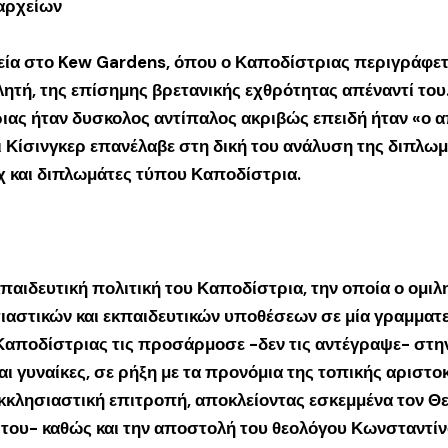
αρχείων
εία στο Kew Gardens, όπου ο Καποδίστριας περιγράφετ
μιλητή, της επίσημης βρετανικής εχθρότητας απέναντί τ
τριας ήταν δυσκολος αντίπαλος ακριβώς επειδή ήταν «ο 
Κίσινγκερ επανέλαβε στη δική του ανάλυση της διπλωμα
χ και διπλωμάτες τύπου Καποδίστρια.
κπαιδευτική πολιτική του Καποδίστρια, την οποία ο ομι
ιαστικών και εκπαιδευτικών υποθέσεων σε μία γραμματε
ο Καποδίστριας τις προσάρμοσε -δεν τις αντέγραψε- στη
 γυναίκες, σε ρήξη με τα προνόμια της τοπικής αριστοκρ
κκλησιαστική επιτροπή, αποκλείοντας εσκεμμένα τον Θ
ή του- καθώς και την αποστολή του θεολόγου Κωνσταντί