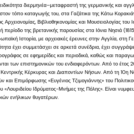
ειδικότητα διερμηνέα–μεταφραστή της γερμανικής και αγγ
 στον τόπο καταγωγής του, στα Γαζάτικα της Κάτω Κορακιά
 Αρχειονομίας, Βιβλιοθηκονομίας και Μουσειολογίας του Ι
ική περίοδο της βρετανικής παρουσίας στα Ιόνια Νησιά (181
ωπαϊκή Ιστορία, με αρχειακές έρευνες στην Αγγλία, στη Γ
ιότητα έχει συμμετάσχει σε αρκετά συνέδρια, έχει συγγράψ
ρθρογράφος σε εφημερίδες και περιοδικά, καθώς και παρα
ται των επιστημονικών του ενδιαφερόντων. Από το έτος 2
 Κεντρικής Κέρκυρας και Διαποντίων Νήσων. Από τη 10η Ν
ν και Επιμόρφωσης «Ευγένιος Τζιμογιάννης» του Πολιτικο
ου «Λουριδείου Ιδρύματος-Μνήμες της Πόλης». Είναι νυμφε
ριών ενήλικων θυγατέρων.