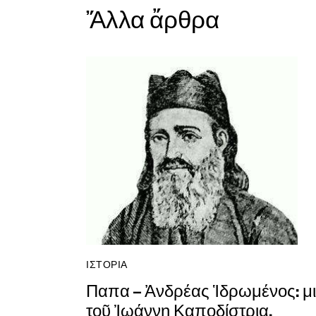
Ἄλλα ἄρθρα
ΙΣΤΟΡΊΑ
Παπα – Ἀνδρέας Ἱδρωμένος: μ
τοῦ Ἰωάννη Καποδίστρια.