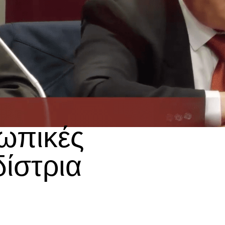
σωπικές
δίστρια