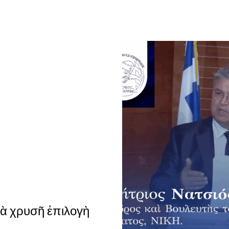
ιὰ χρυσῆ ἐπιλογὴ