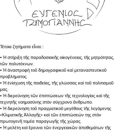
Τέτοια ζητήματα εἶναι: :
• Ἡ στήριξη τῆς παραδοσιακῆς οἰκογένειας, τῆς μητρότητας,
τῶν πολυτέκνων.
• Ἡ ἀναστροφὴ τοῦ δημογραφικοῦ καὶ μεταναστευτικοῦ
προβλήματος.
• Ἡ ἐνίσχυση τῆς παιδείας, τῆς γλώσσας καὶ τοῦ πολιτισμοῦ
μας.
• Ἡ διερεύνηση τῶν ἐπιπτώσεων τῆς τεχνολογίας καὶ τῆς
τεχνητῆς νοημοσύνης στὸν σύγχρονο ἄνθρωπο.
• Ἡ διερεύνηση τοῦ πραγματικοῦ μεγέθους τῆς λεγόμενης
«Κλιματικῆς Ἀλλαγῆς» καὶ τῶν ἐπιπτώσεών της στὸν
πρωτογενῆ τομέα παραγωγῆς τῆς χώρας.
• Ἡ μελέτη καὶ ἔρευνα τῶν ἐνεργειακῶν ἀποθεμάτων τῆς