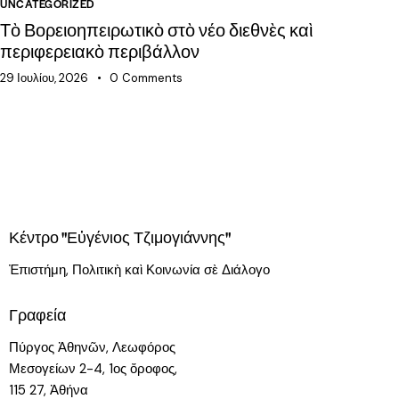
UNCATEGORIZED
UN
Τὸ Βορειοηπειρωτικὸ στὸ νέο διεθνὲς καὶ
Τὸ
περιφερειακὸ περιβάλλον
29 
29 Ιουλίου, 2026
0
Comments
Κέντρο "Εὐγένιος Τζιμογιάννης"
Ἐπιστήμη, Πολιτικὴ καὶ Κοινωνία σὲ Διάλογο
Γραφεία
Πύργος Ἀθηνῶν, Λεωφόρος
Μεσογείων 2-4, 1ος ὄροφος,
115 27, Ἀθήνα