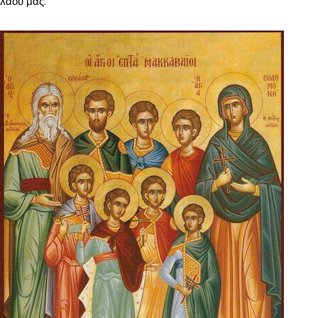
λαοῦ μας.