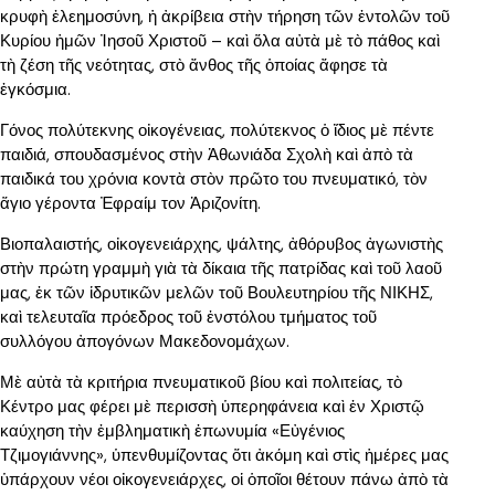
κρυφὴ ἐλεημοσύνη, ἡ ἀκρίβεια στὴν τήρηση τῶν ἐντολῶν τοῦ
Κυρίου ἡμῶν Ἰησοῦ Χριστοῦ – καὶ ὅλα αὐτὰ μὲ τὸ πάθος καὶ
τὴ ζέση τῆς νεότητας, στὸ ἄνθος τῆς ὁποίας ἄφησε τὰ
ἐγκόσμια.
Γόνος πολύτεκνης οἰκογένειας, πολύτεκνος ὁ ἴδιος μὲ πέντε
παιδιά, σπουδασμένος στὴν Ἀθωνιάδα Σχολὴ καὶ ἀπὸ τὰ
παιδικά του χρόνια κοντὰ στὸν πρῶτο του πνευματικό, τὸν
ἅγιο γέροντα Ἐφραίμ τον Ἀριζονίτη.
Βιοπαλαιστής, οἰκογενειάρχης, ψάλτης, ἀθόρυβος ἀγωνιστὴς
στὴν πρώτη γραμμὴ γιὰ τὰ δίκαια τῆς πατρίδας καὶ τοῦ λαοῦ
μας, ἐκ τῶν ἱδρυτικῶν μελῶν τοῦ Βουλευτηρίου τῆς ΝΙΚΗΣ,
καὶ τελευταῖα πρόεδρος τοῦ ἐνστόλου τμήματος τοῦ
συλλόγου ἀπογόνων Μακεδονομάχων.
Μὲ αὐτὰ τὰ κριτήρια πνευματικοῦ βίου καὶ πολιτείας, τὸ
Κέντρο μας φέρει μὲ περισσὴ ὑπερηφάνεια καὶ ἐν Χριστῷ
καύχηση τὴν ἐμβληματικὴ ἐπωνυμία «Εὐγένιος
Τζιμογιάννης», ὑπενθυμίζοντας ὅτι ἀκόμη καὶ στὶς ἡμέρες μας
ὑπάρχουν νέοι οἰκογενειάρχες, οἱ ὁποῖοι θέτουν πάνω ἀπὸ τὰ