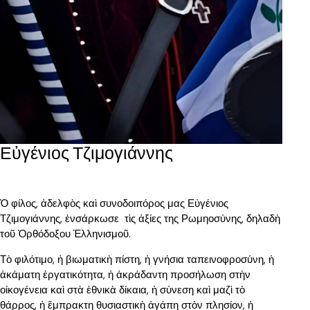
Εὐγένιος Τζιμογιάννης
Ὁ φίλος, ἀδελφὸς καὶ συνοδοιπόρος μας Εὐγένιος
Τζιμογιάννης, ἐνσάρκωσε τὶς ἀξίες της Ρωμηοσύνης, δηλαδὴ
τοῦ Ὀρθόδοξου Ἑλληνισμοῦ.
Τὸ φιλότιμο, ἡ βιωματικὴ πίστη, ἡ γνήσια ταπεινοφροσύνη, ἡ
ἀκάματη ἐργατικότητα, ἡ ἀκράδαντη προσήλωση στὴν
οἰκογένεια καὶ στὰ ἐθνικὰ δίκαια, ἡ σύνεση καὶ μαζὶ τὸ
θάρρος, ἡ ἔμπρακτη θυσιαστικὴ ἀγάπη στὸν πλησίον, ἡ