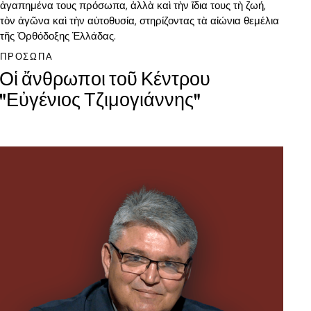
ἀγαπημένα τους πρόσωπα, ἀλλὰ καὶ τὴν ἴδια τους τὴ ζωή,
τὸν ἀγῶνα καὶ τὴν αὐτοθυσία, στηρίζοντας τὰ αἰώνια θεμέλια
τῆς Ὀρθόδοξης Ἑλλάδας.
ΠΡΟΣΩΠΑ
Οἱ ἄνθρωποι τοῦ Κέντρου
"Εὐγένιος Τζιμογιάννης"