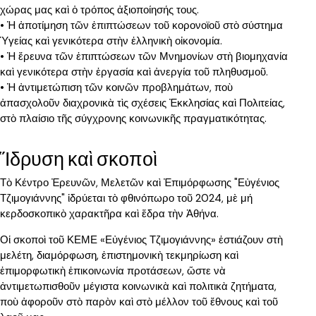
χώρας μας καὶ ὁ τρόπος ἀξιοποίησής τους.
• Ἡ ἀποτίμηση τῶν ἐπιπτώσεων τοῦ κορονοϊοῦ στὸ σύστημα
Ὑγείας καὶ γενικότερα στὴν ἑλληνικὴ οἰκονομία.
• Ἡ ἔρευνα τῶν ἐπιπτώσεων τῶν Μνημονίων στὴ βιομηχανία
καὶ γενικότερα στὴν ἐργασία καὶ ἀνεργία τοῦ πληθυσμοῦ.
• Ἡ ἀντιμετώπιση τῶν κοινῶν προβλημάτων, ποὺ
ἀπασχολοῦν διαχρονικὰ τὶς σχέσεις Ἐκκλησίας καὶ Πολιτείας,
στὸ πλαίσιο τῆς σύγχρονης κοινωνικῆς πραγματικότητας.
Ἵδρυση καὶ σκοποὶ
Τὸ Κέντρο Ἐρευνῶν, Μελετῶν καὶ Ἐπιμόρφωσης "Εὐγένιος
Τζιμογιάννης" ἱδρύεται τὸ φθινόπωρο τοῦ 2024, μὲ μή
κερδοσκοπικὸ χαρακτῆρα καὶ ἕδρα τὴν Ἀθήνα.
Οἱ σκοποὶ τοῦ ΚΕΜΕ «Εὐγένιος Τζιμογιάννης» ἑστιάζουν στὴ
μελέτη, διαμόρφωση, ἐπιστημονικὴ τεκμηρίωση καὶ
ἐπιμορφωτικὴ ἐπικοινωνία προτάσεων, ὥστε νὰ
ἀντιμετωπισθοῦν μέγιστα κοινωνικὰ καὶ πολιτικὰ ζητήματα,
ποὺ ἀφοροῦν στὸ παρὸν καὶ στὸ μέλλον τοῦ ἔθνους καὶ τοῦ