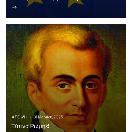
ΆΠΟΨΗ
31 Μαρτίου, 2025
Ξύπνα Ρωμηέ!