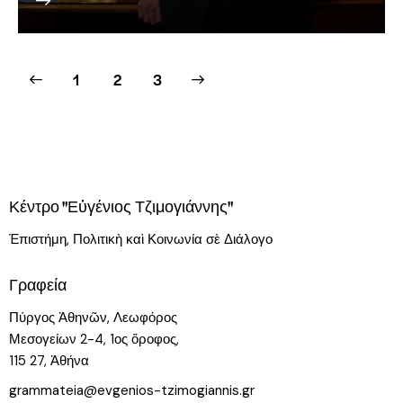
1
>
2
3
Κέντρο "Εὐγένιος Τζιμογιάννης"
Ἐπιστήμη, Πολιτικὴ καὶ Κοινωνία σὲ Διάλογο
Γραφεία
Πύργος Ἀθηνῶν, Λεωφόρος
Μεσογείων 2-4, 1ος ὄροφος,
115 27, Ἀθήνα
grammateia@evgenios-tzimogiannis.gr