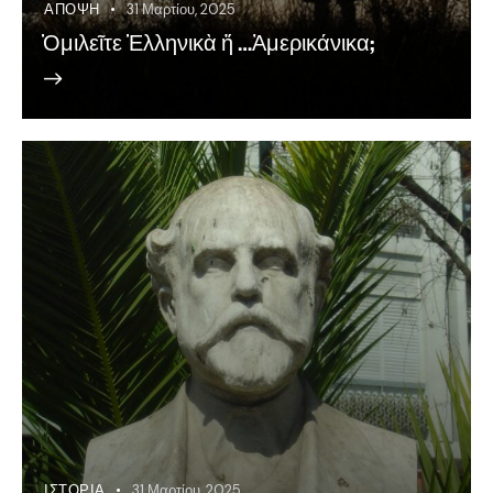
ΆΠΟΨΗ
31 Μαρτίου, 2025
Ὁμιλεῖτε Ἑλληνικὰ ἤ …Ἀμερικάνικα;
ΙΣΤΟΡΊΑ
31 Μαρτίου, 2025