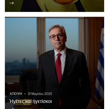
ΆΠΟΨΗ
31 Μαρτίου, 2025
Ἡγέτες καὶ ἠγετίσκοι