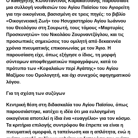
Ο καθηγητής Κωνσταντίνος Καρακατσάνης παρουσίασε
μια συλλογή νουθεσιών του Αγίου Παϊσίου του Αγιορείτη
για την οικογένεια, βασισμένη σε τρεις πηγές: το βιβλίο
«Οικογενειακή Ζωή» του Ησυχαστηρίου Αγίου Ιωάννου
του Θεολόγου στη Σουρωτή, τους τόμους «Μαρτυρίες
Προσκυνητών» του Νικολάου Ζουρναντζόγλου, και τις
προσωπικές σημειώσεις του ομιλητή από δεκαεννέα
χρόνια πνευματικής επικοινωνίας με τον Άγιο. Η
παρουσίαση είχε, όπως εξήγησε ο ίδιος, τη μορφή
σύντομων αποφθεγματικών παραγράφων, κατά το
πρότυπο των «Κεφαλαίων περί Αγάπης» του Αγίου
Μαξίμου του Ομολογητή, και όχι συνεχούς αφηγηματικού
λόγου.
Για τη σχέση των συζύγων
Κεντρική θέση στη διδασκαλία του Αγίου Παϊσίου, όπως
παρουσιάστηκε, κατέχει η ιδέα ότι μια ευλογημένη
οικογένεια αποτελεί η ίδια ένα «ευαγγέλιο» για τον κόσμο.
Τα κριτήρια επιλογής συντρόφου θα έπρεπε να είναι η
πνευματική ομορφιά, η ταπείνωση και η απλότητα, ενώ η