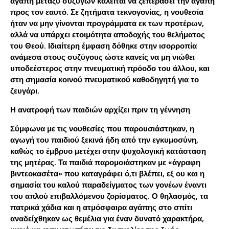
αγάπη μεταξύ συζύγων καλείται να ξεπεράσει την αγάπη
προς τον εαυτό. Σε ζητήματα τεκνογονίας, η νουθεσία
ήταν να μην γίνονται προγράμματα εκ των προτέρων,
αλλά να υπάρχει ετοιμότητα αποδοχής του θελήματος
του Θεού. Ιδιαίτερη έμφαση δόθηκε στην ισορροπία
ανάμεσα στους συζύγους ώστε κανείς να μη νιώθει
υποδεέστερος στην πνευματική πρόοδο του άλλου, και
στη σημασία κοινού πνευματικού καθοδηγητή για το
ζευγάρι.
Η ανατροφή των παιδιών αρχίζει πριν τη γέννηση
Σύμφωνα με τις νουθεσίες που παρουσιάστηκαν, η
αγωγή του παιδιού ξεκινά ήδη από την εγκυμοσύνη,
καθώς το έμβρυο μετέχει στην ψυχολογική κατάσταση
της μητέρας. Τα παιδιά παρομοιάστηκαν με «άγραφη
βιντεοκασέτα» που καταγράφει ό,τι βλέπει, εξ ου και η
σημασία του καλού παραδείγματος των γονέων έναντι
του απλού επιβαλλόμενου ζορίσματος. Ο θηλασμός, τα
πατρικά χάδια και η ατμόσφαιρα αγάπης στο σπίτι
αναδείχθηκαν ως θεμέλια για έναν δυνατό χαρακτήρα,