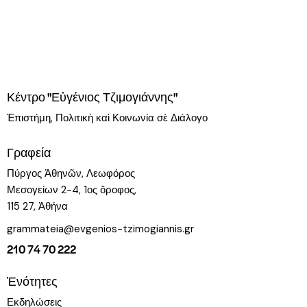
Κέντρο "Εὐγένιος Τζιμογιάννης"
Ἐπιστήμη, Πολιτικὴ καὶ Κοινωνία σὲ Διάλογο
Γραφεία
Πύργος Ἀθηνῶν, Λεωφόρος
Μεσογείων 2-4, 1ος ὄροφος,
115 27, Ἀθήνα
grammateia@evgenios-tzimogiannis.gr
210 74 70 222
Ἑνότητες
Εκδηλώσεις