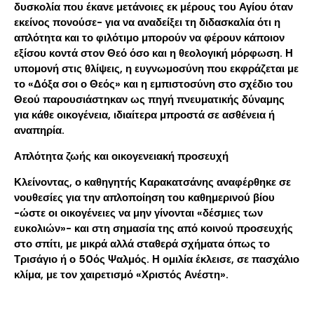
δυσκολία που έκανε μετάνοιες εκ μέρους του Αγίου όταν
εκείνος πονούσε- για να αναδείξει τη διδασκαλία ότι η
απλότητα και το φιλότιμο μπορούν να φέρουν κάποιον
εξίσου κοντά στον Θεό όσο και η θεολογική μόρφωση. Η
υπομονή στις θλίψεις, η ευγνωμοσύνη που εκφράζεται με
το «Δόξα σοι ο Θεός» και η εμπιστοσύνη στο σχέδιο του
Θεού παρουσιάστηκαν ως πηγή πνευματικής δύναμης
για κάθε οικογένεια, ιδιαίτερα μπροστά σε ασθένεια ή
αναπηρία.
Απλότητα ζωής και οικογενειακή προσευχή
Κλείνοντας, ο καθηγητής Καρακατσάνης αναφέρθηκε σε
νουθεσίες για την απλοποίηση του καθημερινού βίου
-ώστε οι οικογένειες να μην γίνονται «δέσμιες των
ευκολιών»- και στη σημασία της από κοινού προσευχής
στο σπίτι, με μικρά αλλά σταθερά σχήματα όπως το
Τρισάγιο ή ο 50ός Ψαλμός. Η ομιλία έκλεισε, σε πασχάλιο
κλίμα, με τον χαιρετισμό «Χριστός Ανέστη».