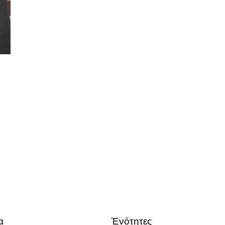
α
Ἑνότητες