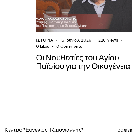
ΙΣΤΟΡΊΑ
16 Ιουνίου, 2026
226
Views
0
Likes
0
Comments
Οι Νουθεσίες του Αγίου
Παϊσίου για την Οικογένεια
Κέντρο "Εὐγένιος Τζιμογιάννης"
Γραφεί