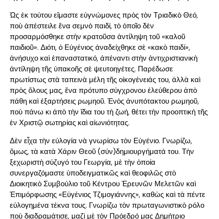
Ὡς ἐκ τούτου εἴμαστε εὐγνώμονες πρὸς τὸν Τριαδικὸ Θεό,
ποὺ ἀπέστειλε ἕνα σεμνὸ παιδί, τὸ ὁποῖο δὲν
προσαρμόσθηκε στὴν κρατοῦσα ἀντίληψη τοῦ «καλοῦ
παιδιοῦ». Διότι, ὁ Εὐγένιος ἀναδείχθηκε σὲ «κακὸ παιδί»,
ἀνήσυχο καὶ ἐπαναστατικό, ἀπέναντι στὴν ἀντιχριστιανικὴ
ἀντίληψη τῆς ὑπακοῆς σὲ ψευτοηγέτες. Παρέδωσε
πρωτίστως στὰ ταπεινὰ μέλη τῆς οἰκογένειάς του, ἀλλὰ καὶ
πρὸς ὅλους μας, ἕνα πρότυπο σύγχρονου ἐλεύθερου ἀπὸ
πάθη καὶ ἐξαρτήσεις ρωμηοῦ. Ἑνὸς ἀνυπότακτου ρωμηοῦ,
ποὺ πάνω κι ἀπὸ τὴν ἴδια του τὴ ζωή, θέτει τὴν προοπτικὴ τῆς
ἐν Χριστῷ σωτηρίας καὶ αἰωνιότητας.
Δὲν εἶχα τὴν εὐλογία νὰ γνωρίσω τὸν Εὐγένιο. Γνωρίζω,
ὅμως, τὰ κατὰ Χάριν Θεοῦ (σύν)δημιουργήματά του. Τὴν
ξεχωριστὴ σύζυγό του Γεωργία, μὲ τὴν ὁποία
συνεργαζόμαστε ὑποδειγματικῶς καὶ θεοφιλῶς στὸ
Διοικητικὸ Συμβούλιο τοῦ Κέντρου Ἐρευνῶν Μελετῶν καὶ
Ἐπιμόρφωσης «Εὐγένιος Τζιμογιάννης», καθὼς καὶ τὰ πέντε
εὐλογημένα τέκνα τους. Γνωρίζω τὸν πρωταγωνιστικὸ ρόλο
ποὺ διαδραμάτισε, μαζὶ μὲ τὸν Πρόεδρό μας Δημήτριο