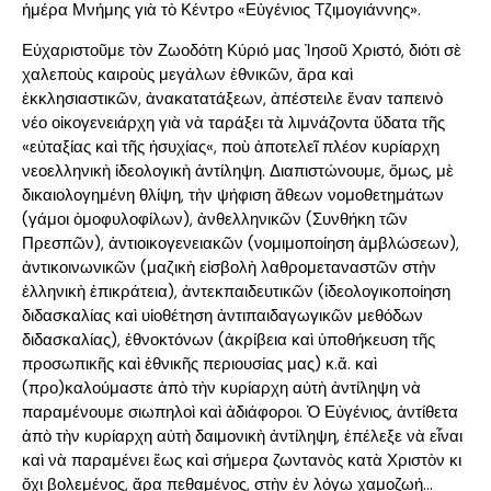
ἡμέρα Μνήμης γιὰ τὸ Κέντρο «Εὐγένιος Τζιμογιάννης».
Εὐχαριστοῦμε τὸν Ζωοδότη Κύριό μας Ἰησοῦ Χριστό, διότι σὲ
χαλεποὺς καιροὺς μεγάλων ἐθνικῶν, ἄρα καὶ
ἐκκλησιαστικῶν, ἀνακατατάξεων, ἀπέστειλε ἕναν ταπεινὸ
νέο οἰκογενειάρχη γιὰ νὰ ταράξει τὰ λιμνάζοντα ὕδατα τῆς
«εὐταξίας καὶ τῆς ἡσυχίας«, ποὺ ἀποτελεῖ πλέον κυρίαρχη
νεοελληνικὴ ἰδεολογικὴ ἀντίληψη. Διαπιστώνουμε, ὅμως, μὲ
δικαιολογημένη θλίψη, τὴν ψήφιση ἄθεων νομοθετημάτων
(γάμοι ὁμοφυλοφίλων), ἀνθελληνικῶν (Συνθήκη τῶν
Πρεσπῶν), ἀντιοικογενειακῶν (νομιμοποίηση ἀμβλώσεων),
ἀντικοινωνικῶν (μαζικὴ εἰσβολὴ λαθρομεταναστῶν στὴν
ἑλληνικὴ ἐπικράτεια), ἀντεκπαιδευτικῶν (ἰδεολογικοποίηση
διδασκαλίας καὶ υἱοθέτηση ἀντιπαιδαγωγικῶν μεθόδων
διδασκαλίας), ἐθνοκτόνων (ἀκρίβεια καὶ ὑποθήκευση τῆς
προσωπικῆς καὶ ἐθνικῆς περιουσίας μας) κ.ἄ. καὶ
(προ)καλούμαστε ἀπὸ τὴν κυρίαρχη αὐτὴ ἀντίληψη νὰ
παραμένουμε σιωπηλοὶ καὶ ἀδιάφοροι. Ὁ Εὐγένιος, ἀντίθετα
ἀπὸ τὴν κυρίαρχη αὐτὴ δαιμονικὴ ἀντίληψη, ἐπέλεξε νὰ εἶναι
καὶ νὰ παραμένει ἕως καὶ σήμερα ζωντανὸς κατὰ Χριστὸν κι
ὄχι βολεμένος, ἄρα πεθαμένος, στὴν ἐν λόγῳ χαμοζωή…