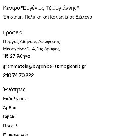
Κέντρο "Εὐγένιος Τζιμογιάννης"
Ἐπιστήμη, Πολιτικὴ καὶ Κοινωνία σὲ Διάλογο
Γραφεία
Πύργος Ἀθηνῶν, Λεωφόρος
Μεσογείων 2-4, 1ος ὄροφος,
115 27, Ἀθήνα
grammateia@evgenios-tzimogiannis.gr
210 74 70 222
Ἑνότητες
Εκδηλώσεις
Άρθρα
Βιβλία
Προφίλ
Επικοινωνία