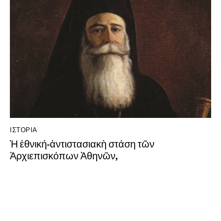
ΙΣΤΟΡΊΑ
Ἡ ἐθνική-ἀντιστασιακὴ στάση τῶν
Ἀρχιεπισκόπων Ἀθηνῶν,