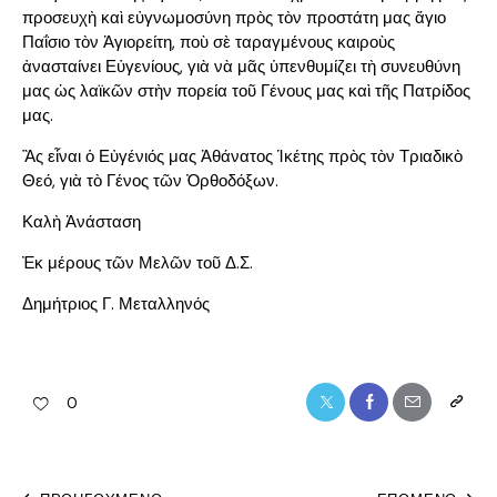
προσευχὴ καὶ εὐγνωμοσύνη πρὸς τὸν προστάτη μας ἅγιο
Παΐσιο τὸν Ἁγιορείτη, ποὺ σὲ ταραγμένους καιροὺς
ἀνασταίνει Εὐγενίους, γιὰ νὰ μᾶς ὑπενθυμίζει τὴ συνευθύνη
μας ὡς λαϊκῶν στὴν πορεία τοῦ Γένους μας καὶ τῆς Πατρίδος
μας.
Ἂς εἶναι ὁ Εὐγένιός μας Ἀθάνατος Ἱκέτης πρὸς τὸν Τριαδικὸ
Θεό, γιὰ τὸ Γένος τῶν Ὀρθοδόξων.
Καλὴ Ἀνάσταση
Ἐκ μέρους τῶν Μελῶν τοῦ Δ.Σ.
Δημήτριος Γ. Μεταλληνός
0