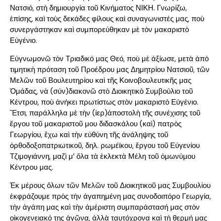
Νατσιό, στὴ δημιουργία τοῦ Κινήματος ΝΙΚΗ. Γνωρίζω,
ἐπίσης, καὶ τοὺς δεκάδες φίλους καὶ συναγωνιστές μας, ποὺ
συνεργάστηκαν καὶ συμπορεύθηκαν μὲ τὸν μακαριστὸ
Εὐγένιο.
Εὐγνωμονῶ τὸν Τριαδικό μας Θεό, ποὺ μὲ ἀξίωσε, μετὰ ἀπὸ
τιμητικὴ πρόταση τοῦ Προέδρου μας Δημητρίου Νατσιοῦ, τῶν
Μελῶν τοῦ Βουλευτηρίου καὶ τῆς Κοινοβουλευτικῆς μας
Ὁμάδας, νὰ (σύν)διακονῶ στὸ Διοικητικὸ Συμβούλιο τοῦ
Κέντρου, ποὺ ἀνήκει πρωτίστως στὸν μακαριστὸ Εὐγένιο.
Ἔτσι, παράλληλα μὲ τὴν (ἰερ)ἀποστολὴ τῆς συνέχισης τοῦ
ἔργου τοῦ μακαριστοῦ μου διδασκάλου (καὶ) πατρὸς
Γεωργίου, ἔχω καὶ τὴν εὐθύνη τῆς ἀνάληψης τοῦ
ὀρθοδοξοπατριωτικοῦ, δηλ. ρωμέϊκου, ἔργου τοῦ Εὐγενίου
Τζιμογιάννη, μαζὶ μ’ ὅλα τὰ ἐκλεκτὰ Μέλη τοῦ ὁμωνύμου
Κέντρου μας.
Ἐκ μέρους ὅλων τῶν Μελῶν τοῦ Διοικητικοῦ μας Συμβουλίου
ἐκφράζουμε πρὸς τὴν ἀγαπημένη μας συνοδοιπόρο Γεωργία,
τὴν ἀγάπη μας καὶ τὴν ἀμέριστη συμπαράστασή μας στὸν
οἰκογενειακό της ἀγῶνα, ἀλλὰ ταυτόχρονα καὶ τὴ θερμή μας