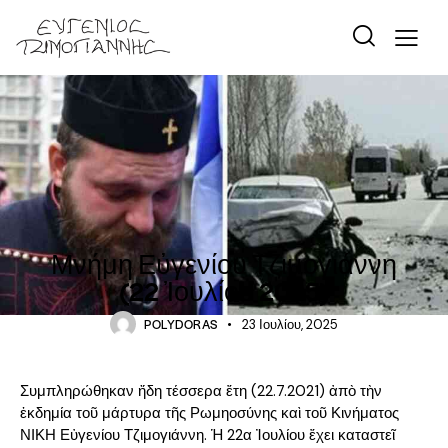
ΙΣΤΟΡΊΑ
Μνήμη Εὐγενίου Τζιμογιάννη
(22 Ἰουλίου 2025)
POLYDORAS
23 Ιουλίου, 2025
Συμπληρώθηκαν ἤδη τέσσερα ἔτη (22.7.2021) ἀπὸ τὴν
ἐκδημία τοῦ μάρτυρα τῆς Ρωμηοσύνης καὶ τοῦ Κινήματος
ΝΙΚΗ Εὐγενίου Τζιμογιάννη. Ἡ 22α Ἰουλίου ἔχει καταστεῖ