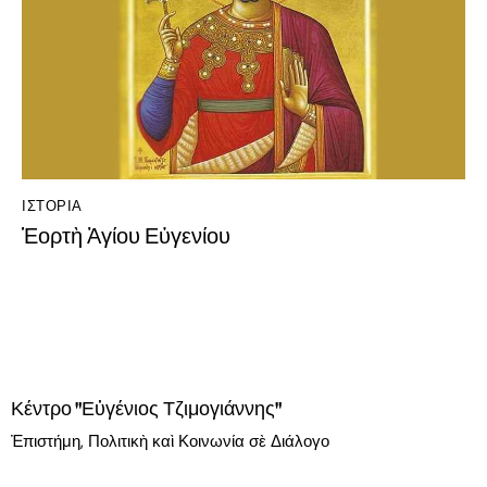
ΙΣΤΟΡΊΑ
Ἑορτὴ Ἁγίου Εὐγενίου
Κέντρο "Εὐγένιος Τζιμογιάννης"
Ἐπιστήμη, Πολιτικὴ καὶ Κοινωνία σὲ Διάλογο