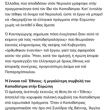
Ἑλλάδας ποὺ ἀποδιδόταν στὸν Νερουλὸ γράφτηκε στὴν
πραγματικότητα ἀπὸ τὸν ἴδιο τόν Καποδίστρια. Κατ’ ἐντολήν
του τέθηκε τὸ ὄνομα τοῦ Νερουλοῦ, ὥστε τὸ ἔργο νὰ μπορεῖ
νὰ «διαχειρίζεται τὰ ἑλληνικὰ πράγματα στὴν Εὐρώπη»
χωρὶς νὰ ἐκτεθεῖ ὁ ἴδιος ἄμεσα.
Ὁ Κοντογιώργης σημείωσε πόσο ἐνοχλητικὸ ἦταν αὐτὸ τὸ
κείμενο γιὰ τοὺς «καποδιστριολόγους» ποὺ θεωροῦσαν
ἑαυτοὺς κληρονόμους τῆς σκέψης τοῦ Κυβερνήτη:
«ὀρθώθηκαν ἐναντίον» τοῦ ἔργου, γιατί τοὺς ἀφαιροῦσε
αὐτὸν τὸν ρόλο. Ἦταν, κατὰ τὸν ὁμιλητή, ἡ πρώτη ἱστορία
ποὺ προσεγγίζει τὸν ἑλληνισμὸ μὲ ὅρους ἔθνους καὶ
ἱστορικῆς συνέχειας, προγενέστερη ἀκόμα καὶ τοῦ
Παπαρηγόπουλου.
Ἡ ἔννοια τοῦ Ἔθνους: ἡ μεγαλύτερη συμβολή του
Καποδίστρια στὴν Εὐρώπη
Ὁ ὁμιλητὴς ἀνέπτυξε ἐκτενῶς τὴ θέση ὅτι τὸ «Ἔθνος»
ἀποτελεῖ τὴν κορυφαία πολιτικὴ συμβολή του Καποδίστρια
στὰ εὐρωπαϊκὰ πράγματα. Ὅταν ὁ Καποδίστριας
χρησιμοποιοῦσε τὸν ὅρο στὸ Συνέδριο τῆς Βιέννης, Ἄγγλοι