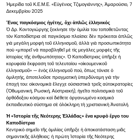
Ἡμερίδα τοῦ Κ.Ε.Μ.Ε. «Εὐγένιος Τζιμογιάννης», Ἀμαρούσιο, 7
Δεκεμβρίου 2025
Ἕνας παγκόσμιος ἡγέτης, ὄχι ἁπλῶς ἑλληνικός
Ὁ Δρ. Κοντογιώργης ξεκίνησε τὴν ὁμιλία του τοποθετῶντας
τὸν Καποδίστρια σὲ παγκόσμιο πλαίσιο: δὲν πρόκειται ἁπλῶς
γιὰ μεγάλη μορφὴ τοῦ ἑλληνισμοῦ, ἀλλὰ γιὰ προσωπικότητα
ποὺ «μπορεῖ νὰ παραβληθεῖ μὲ τὶς μεγάλες μορφὲς τῆς
ἱστορίας τῆς ἀνθρωπότητας». Ὁ Καποδίστριας ὑπῆρξε ἡ
κορυφαία ἔκφραση τοῦ τελευταίου «οἰκουμενικοῦ
ἑλληνισμοῦ» — ἑνὸς ἑλληνισμοῦ πού, ὅπως τόνισε ὁ
ὁμιλητής, ἀποτελοῦσε πραγματικὴ ὑπερδύναμη γιὰ τὴν
ἐποχή του: οἰκονομικὰ ἔλεγχε οὐσιαστικὰ τρεῖς αὐτοκρατορίες
(Ὀθωμανική, Ρωσική, Αὐστριακή), ἡγεῖτο πολιτισμικὰ τοῦ
ὀρθόδοξου κόσμου καὶ διέθετε ὀργανωμένο κοσμικὸ
ἐκπαιδευτικὸ σύστημα σὲ ὁλόκληρη τὴ χριστιανικὴ Ἀνατολή.
Ἡ «Ἱστορία τῆς Νεότερης Ἑλλάδας» ἕνα κρυφὸ ἔργο του
Καποδίστρια
Κεντρικὸ σημεῖο τῆς ὁμιλίας ὑπῆρξε ἡ ἀποκατάσταση μιᾶς
σημαντικῆς ἀλήθειας: ἡ πρώτη Ἱστορία τῆς Νεότερης