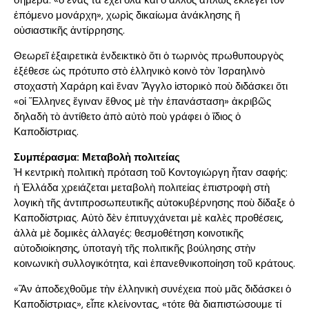
ἑπόμενο μονάρχη», χωρὶς δικαίωμα ἀνάκλησης ἢ
οὐσιαστικῆς ἀντίρρησης.
Θεωρεῖ ἐξαιρετικὰ ἐνδεικτικὸ ὅτι ὁ τωρινὸς πρωθυπουργὸς
ἐξέθεσε ὡς πρότυπο στὸ ἑλληνικὸ κοινὸ τὸν Ἰσραηλινὸ
στοχαστὴ Χαράρη καὶ ἕναν Ἄγγλο ἱστορικὸ ποὺ διδάσκει ὅτι
«οἱ Ἕλληνες ἔγιναν ἔθνος μὲ τὴν ἐπανάσταση» ἀκριβῶς
δηλαδὴ τὸ ἀντίθετο ἀπὸ αὐτὸ ποὺ γράφει ὁ ἴδιος ὁ
Καποδίστριας.
Συμπέρασμα: Μεταβολὴ πολιτείας
Ἡ κεντρικὴ πολιτικὴ πρόταση τοῦ Κοντογιώργη ἦταν σαφής:
ἡ Ἑλλάδα χρειάζεται μεταβολὴ πολιτείας ἐπιστροφὴ στὴ
λογικὴ τῆς ἀντιπροσωπευτικῆς αὐτοκυβέρνησης ποὺ δίδαξε ὁ
Καποδίστριας. Αὐτὸ δὲν ἐπιτυγχάνεται μὲ καλὲς προθέσεις,
ἀλλὰ μὲ δομικὲς ἀλλαγές: θεσμοθέτηση κοινοτικῆς
αὐτοδιοίκησης, ὑποταγὴ τῆς πολιτικῆς βούλησης στὴν
κοινωνικὴ συλλογικότητα, καὶ ἐπανεθνικοποίηση τοῦ κράτους.
«Ἂν ἀποδεχθοῦμε τὴν ἑλληνικὴ συνέχεια ποὺ μᾶς διδάσκει ὁ
Καποδίστριας», εἶπε κλείνοντας, «τότε θὰ διαπιστώσουμε τί