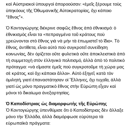
καὶ Αὐστριακοὶ ὑπουργοὶ ἀποροούσαν: «ἐμεῖς ξέρουμε τοὺς
ὑπηκόους τῆς Ὀθωμανικῆς Αὐτοκρατορίας, ὄχι κάποιο
“ἔθνος”».
Ὁ Κοντογιώργης διέκρινε σαφῶς ἔθνος ἀπὸ ἐθνικισμό: ὁ
ἐθνικισμὸς εἶναι τα «πεπραγμένα τοῦ κράτους ποὺ
χρεώνονται στὸ ἔθνος γιὰ νὰ μὴν τὰ ἐπωμιστεῖ τὸ ἴδιο». Τὸ
ἔθνος, ἀντίθετα, εἶναι αὐτὸ ποὺ συγκροτεῖ συνείδηση
κοινωνίας, δὲν ὁρίζεται οὔτε φυλετικὰ οὔτε ἀποκλειστικὰ ἀπὸ
τὴ συμμετοχὴ στὸν ἑλληνικὸ πολιτισμό, ἀλλὰ ἀπὸ τὸ πολιτικὸ
πρόταγμα: «νὰ εἴμαστε ἐμεῖς ποὺ συγκροτοῦμε τὴ χώρα μας
σὲ κράτος, καὶ ὄχι κάποιοι ἄλλοι». Αὐτὸ ἐξηγεῖ, κατὰ τὸν
ὁμιλητή, γιατί ἐπαναστάτησαν οἱ Ἕλληνες, ὄχι τυχαῖα, ἀλλὰ
γιατί ὡς μόνο πραγματικὸ ἔθνος στὴν Εὐρώπη εἶχαν καὶ
μόνοι τὸ δικαίωμα ἀνεξαρτησίας.
Ὁ Καποδίστριας ὡς διαμορφωτὴς τῆς Εὐρώπης
Ὁ Κοντογιώργης ὑπενθύμισε ὅτι ὁ Καποδίστριας δὲν ἄλλαξε
μόνο τὴν Ἑλλάδα, ἀλλὰ διαμόρφωσε εὐρύτερα τὰ
εὐρωπαϊκὰ πράγματα: