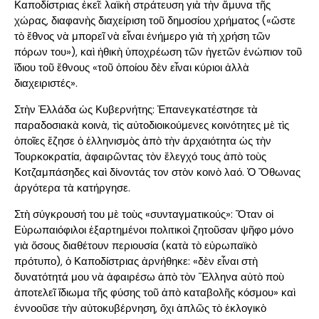
Καποδίστριας ἐκεῖ: λαϊκὴ στράτευση γιὰ τὴν ἄμυνα τῆς
χώρας, διαφανὴς διαχείριση τοῦ δημοσίου χρήματος («ὥστε
τὸ ἔθνος νὰ μπορεῖ νὰ εἶναι ἐνήμερο γιὰ τὴ χρήση τῶν
πόρων του»), καὶ ἠθικὴ ὑποχρέωση τῶν ἡγετῶν ἐνώπιον τοῦ
ἴδιου τοῦ ἔθνους «τοῦ ὁποίου δὲν εἶναι κύριοι ἀλλὰ
διαχειριστές».
Στὴν Ἑλλάδα ὡς Κυβερνήτης: Ἐπανεγκατέστησε τὰ
παραδοσιακὰ κοινὰ, τὶς αὐτοδιοικούμενες κοινότητες μὲ τὶς
ὁποῖες ἔζησε ὁ ἑλληνισμὸς ἀπὸ τὴν ἀρχαιότητα ὡς τὴν
Τουρκοκρατία, ἀφαιρῶντας τὸν ἔλεγχό τους ἀπὸ τοὺς
Κοτζαμπάσηδες καὶ δίνοντάς τον στὸν κοινὸ λαό. Ὁ Ὄθωνας
ἀργότερα τὰ κατήργησε.
Στὴ σύγκρουσή του μὲ τοὺς «συνταγματικούς»: Ὅταν οἱ
Εὐρωπαιόφιλοι ἐξαρτημένοι πολιτικοὶ ζητοῦσαν ψῆφο μόνο
γιὰ ὅσους διαθέτουν περιουσία (κατὰ τὸ εὐρωπαϊκὸ
πρότυπο), ὁ Καποδίστριας ἀρνήθηκε: «δὲν εἶναι στὴ
δυνατότητά μου νὰ ἀφαιρέσω ἀπὸ τὸν Ἕλληνα αὐτὸ ποὺ
ἀποτελεῖ ἴδιωμα τῆς φύσης τοῦ ἀπὸ καταβολῆς κόσμου» καὶ
ἐννοοῦσε τὴν αὐτοκυβέρνηση, ὄχι ἁπλῶς τὸ ἐκλογικὸ