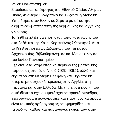
Ιονίου Πανεπιστημίου.
Σπούδασε ως υπότροφος του Εθνικού Ωδείου Αθηνών
Πιάνο, Ανώτερα Θεωρητικά και Βυζαντινή Μουσική.
Υπηρέτησε στον Ελληνικό Στρατό με ειδικότητα
διερμηνέα–μεταφραστή της γερμανικής και αγγλικής
γλώσσας.
Το 1996 επέλεξε να ζήσει στον τόπο καταγωγής του,
στα Γαζάτικα της Κάτω Κορακιάνας (Κέρκυρα). Από
το 1998 υπηρετεί ως Διδάσκων του Τμήματος
Αρχειονομίας, Βιβλιοθηκονομίας και Μουσειολογίας
του Ιονίου Πανεπιστημίου.
Εξειδικεύεται στην ιστορική περίοδο της βρετανικής
παρουσίας στα Ιόνια Νησιά (1815-1864), αλλά και
ευρύτερα στη Νεότερη Ελληνική και Ευρωπαϊκή
Ιστορία, με αρχειακές έρευνες στην Αγγλία, στη
Γερμανία και στην Ελλάδα. Με την επιστημονική του
αυτή ιδιότητα έχει συμμετάσχει σε αρκετά συνέδρια,
έχει συγγράψει μονογραφίες και επιστημονικά άρθρα,
είναι τακτικός αρθρογράφος σε εφημερίδες και
περιοδικά, καθώς και παραγωγός εκπομπών στην