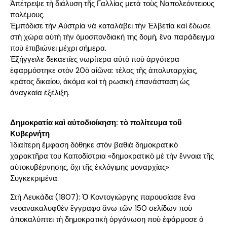
Ἀπέτρεψε τὴ διάλυση τῆς Γαλλίας μετὰ τοὺς Ναπολεόντειους
πολέμους.
Ἐμπόδισε τὴν Αὐστρία νὰ καταλάβει τὴν Ἑλβετία καὶ ἔδωσε
στὴ χώρα αὐτὴ τὴν ὁμοσπονδιακή της δομὴ, ἕνα παράδειγμα
ποὺ ἐπιβιώνει μέχρι σήμερα.
Ἐξήγγειλε δεκαετίες νωρίτερα αὐτὸ ποὺ ἀργότερα
ἐφαρμόστηκε στὸν 20ὸ αἰῶνα: τέλος τῆς ἀπολυταρχίας,
κράτος δικαίου, ἀκόμα καὶ τὴ ρωσικὴ ἐπανάσταση ὡς
ἀναγκαία ἐξέλιξη.
Δημοκρατία καὶ αὐτοδιοίκηση: τὸ πολίτευμα τοῦ
Κυβερνήτη
Ἰδιαίτερη ἔμφαση δόθηκε στὸν βαθιὰ δημοκρατικὸ
χαρακτῆρα του Καποδίστρια «δημοκρατικὸ μὲ τὴν ἔννοια τῆς
αὐτοκυβέρνησης, ὄχι τῆς ἐκλόγιμης μοναρχίας».
Συγκεκριμένα:
Στὴ Λευκάδα (1807): Ὁ Κοντογιώργης παρουσίασε ἕνα
νεοανακαλυφθὲν ἔγγραφο ἄνω τῶν 150 σελίδων ποὺ
ἀποκαλύπτει τὴ δημοκρατικὴ ὀργάνωση ποὺ ἐφάρμοσε ὁ