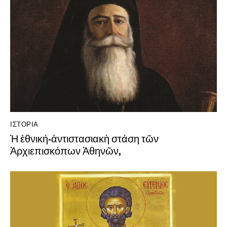
ΙΣΤΟΡΊΑ
Ἡ ἐθνική-ἀντιστασιακὴ στάση τῶν
Ἀρχιεπισκόπων Ἀθηνῶν,