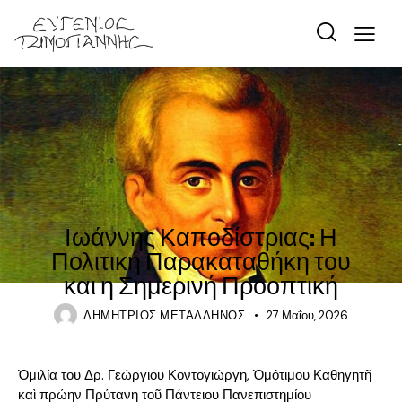
ΙΣΤΟΡΊΑ
Ιωάννης Καποδίστριας: Η
Πολιτική Παρακαταθήκη του
και η Σημερινή Προοπτική
ΔΗΜΉΤΡΙΟΣ ΜΕΤΑΛΛΗΝΌΣ
27 Μαΐου, 2026
Ὁμιλία του Δρ. Γεώργιου Κοντογιώργη, Ὁμότιμου Καθηγητῆ
καὶ πρώην Πρύτανη τοῦ Πάντειου Πανεπιστημίου