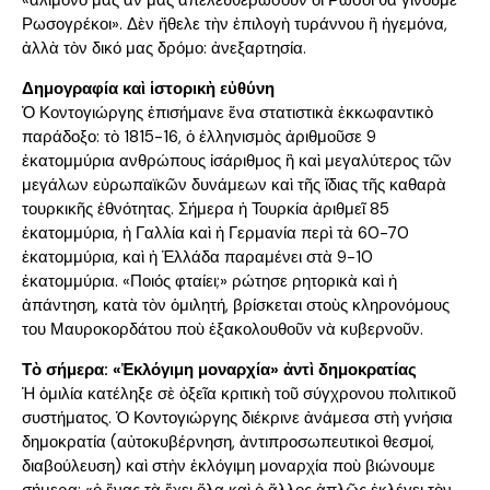
Ρωσογρέκοι». Δὲν ἤθελε τὴν ἐπιλογὴ τυράννου ἢ ἡγεμόνα,
ἀλλὰ τὸν δικό μας δρόμο: ἀνεξαρτησία.
Δημογραφία καὶ ἱστορικὴ εὐθύνη
Ὁ Κοντογιώργης ἐπισήμανε ἕνα στατιστικὰ ἐκκωφαντικὸ
παράδοξο: τὸ 1815-16, ὁ ἑλληνισμὸς ἀριθμοῦσε 9
ἑκατομμύρια ανθρώπους ἰσάριθμος ἢ καὶ μεγαλύτερος τῶν
μεγάλων εὐρωπαϊκῶν δυνάμεων καὶ τῆς ἴδιας τῆς καθαρὰ
τουρκικῆς ἐθνότητας. Σήμερα ἡ Τουρκία ἀριθμεῖ 85
ἑκατομμύρια, ἡ Γαλλία καὶ ἡ Γερμανία περὶ τὰ 60-70
ἑκατομμύρια, καὶ ἡ Ἑλλάδα παραμένει στὰ 9-10
ἑκατομμύρια. «Ποιός φταίει;» ρώτησε ρητορικὰ καὶ ἡ
ἀπάντηση, κατὰ τὸν ὁμιλητή, βρίσκεται στοὺς κληρονόμους
του Μαυροκορδάτου ποὺ ἐξακολουθοῦν νὰ κυβερνοῦν.
Τὸ σήμερα: «Ἐκλόγιμη μοναρχία» ἀντὶ δημοκρατίας
Ἡ ὁμιλία κατέληξε σὲ ὀξεῖα κριτικὴ τοῦ σύγχρονου πολιτικοῦ
συστήματος. Ὁ Κοντογιώργης διέκρινε ἀνάμεσα στὴ γνήσια
δημοκρατία (αὐτοκυβέρνηση, ἀντιπροσωπευτικοὶ θεσμοί,
διαβούλευση) καὶ στὴν ἐκλόγιμη μοναρχία ποὺ βιώνουμε
σήμερα: «ὁ ἕνας τὰ ἔχει ὅλα καὶ ὁ ἄλλος ἁπλῶς ἐκλέγει τὸν