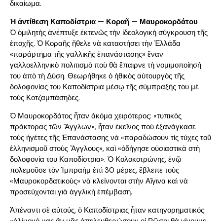
δικαίωμα.
Ἡ ἀντίθεση Καποδίστρια — Κοραῆ — Μαυροκορδάτου
Ὁ ὁμιλητὴς ἀνέπτυξε ἐκτενῶς τὴν ἰδεολογικὴ σύγκρουση τῆς
ἐποχῆς. Ὁ Κοραῆς ἤθελε νὰ καταστήσει τὴν Ἑλλάδα
«παράρτημα τῆς γαλλικῆς ἐπανάστασης» ἕναν
γαλλοελληνικὸ πολιτισμὸ ποὺ θὰ ἔπαιρνε τὴ νομιμοποίησή
του ἀπὸ τὴ Δύση. Θεωρήθηκε ὁ ἠθικὸς αὐτουργὸς τῆς
δολοφονίας του Καποδίστρια μέσῳ τῆς σύμπραξής του μὲ
τοὺς Κοτζαμπάσηδες.
Ὁ Μαυροκορδάτος ἦταν ἀκόμα χειρότερος: «τυπικὸς
πράκτορας τῶν Ἄγγλων», ἦταν ἐκεῖνος ποὺ ἐξανάγκασε
τοὺς ἡγέτες τῆς Ἐπανάστασης νὰ «παραδώσουν τὶς τύχες τοῦ
ἑλληνισμοῦ στοὺς Ἄγγλους», καὶ «ὁδήγησε οὐσιαστικὰ στὴ
δολοφονία του Καποδίστρια». Ὁ Κολοκοτρώνης, ἐνῷ
πολεμοῦσε τὸν Ἰμπραὴμ ἐπὶ 30 μέρες, ἔβλεπε τοὺς
«Μαυροκορδατικοὺς» νὰ κλείνονται στὴν Αἴγινα καὶ νὰ
προσεύχονται γιὰ ἀγγλικὴ ἐπέμβαση.
Ἀπέναντι σὲ αὐτούς, ὁ Καποδίστριας ἦταν κατηγορηματικός:
«ἀλίμονό μας ἂν μᾶς ἀπελευθερώσουν οἱ Ρῶσοι θὰ γίνουμε