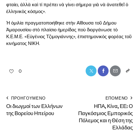
φταίει, ἀλλὰ καὶ τί πρέπει νὰ γίνει σήμερα γιὰ νὰ ἀνατεθεῖ ὁ
ἑλληνικὸς κόσμος».
Ἡ ὁμιλία πραγματοποιήθηκε στὴν Αἴθουσα τοῦ Δήμου
Ἀμαρουσίου στὸ πλαίσιο ἡμερίδας ποὺ διοργάνωσε τὸ
Κ.Ε.Μ.Ε. «Εὐγένιος Τζιμογιάννης», ἐπιστημονικὸς φορέας τοῦ
κινήματος ΝΙΚΗ.
0
ΠΡΟΗΓΟΎΜΕΝΟ
ΕΠΟΜΕΝΟ
Οι διωγμοί των Ελλήνων
ΗΠΑ, Κίνα, ΕΕ: Ο
της Βορείου Ηπείρου
Παγκόσμιος Εμπορικός
Πόλεμος και η Θέση της
Ελλάδας