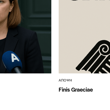
ΆΠΟΨΗ
Finis Graeciae