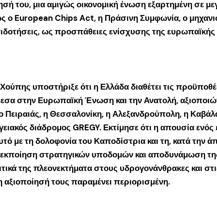
σή του, μια αμιγώς οικονομική ένωση εξαρτημένη σε με
ς ο European Chips Act, η Πράσινη Συμφωνία, ο μηχα
επιδοτήσεις, ως προσπάθειες ενίσχυσης της ευρωπαϊκής
ρ Χούπης υποστήριξε ότι η Ελλάδα διαθέτει τις προϋποθέ
μεσα στην Ευρωπαϊκή Ένωση και την Ανατολή, αξιοποιών
 ο Πειραιάς, η Θεσσαλονίκη, η Αλεξανδρούπολη, η Καβάλ
ειακός διάδρομος GREGY. Εκτίμησε ότι η απουσία ενός 
υτό με τη δολοφονία του Καποδίστρια και τη, κατά την ά
, εκποίηση στρατηγικών υποδομών και αποδυνάμωση της
τικά της πλεονεκτήματα στους υδρογονάνθρακες και στις
 η αξιοποίησή τους παραμένει περιορισμένη.