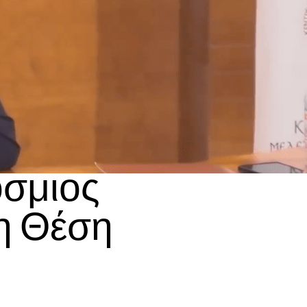
όσμιος
η Θέση