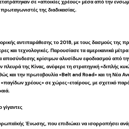
μετατράπηκαν σε «αποικίες χρέους» μέσα από την ενσ
 πρωταγωνιστές της διαδικασίας.
ορικής αντιπαράθεσης το 2018, με τους δασμούς της 
τερες και τεχνολογικές. Παρουσίασε τα αμερικανικά μέτρ
ια αποσύνδεσης κρίσιμων αλυσίδων εφοδιασμού από την
ην πλευρά της Κίνας, ανέφερε τη στρατηγική «διπλής κυκ
θώς και την πρωτοβουλία «Belt and Road» και τη Νέα Α
 «παγίδων χρέους» σε χώρες-εταίρους, με σχετικό παρά
ραιά.
 γίγαντες
υρωπαϊκής Ένωσης, που επιδιώκει να ισορροπήσει ανάμ