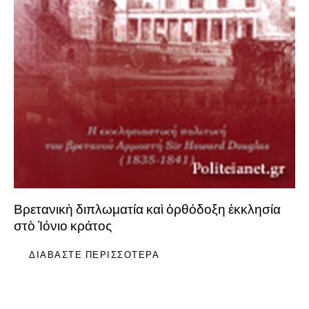
Βρετανικὴ διπλωματία καὶ ὀρθόδοξη ἐκκλησία
στὸ Ἰόνιο κράτος
ΔΙΑΒΆΣΤΕ ΠΕΡΙΣΣΌΤΕΡΑ