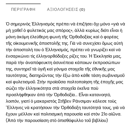
ΠΕΡΙΓΡΑΦΉ
ΑΞΙΟΛΟΓΉΣΕΙΣ (0)
Ὁ σημερινὸς Ἑλληνισμὸς πρέπει νὰ ἐπιζήσει ὄχι μόνο «γιὰ νὰ
μὴ χαθεῖ ὁ φυλετικός μας σπόρος», ἀλλὰ κυρίως διότι εἶναι ἡ
μόνη ἀκόμη ἐλεύθερη φωνὴ τῆς Ὀρθοδοξίας καὶ ὁ φορέας
τῆς οἰκουμενικῆς ἀποστολῆς της. Γιὰ νὰ συνεχίσει ὅμως αὐτὴ
τὴν ἀποστολή του ὁ Ἑλληνισμός, πρέπει νὰ γνωρίζει καὶ νὰ
ἐνσαρκώνει τὶς ἑλληνορθόδοξες ρίζες του. Ἡ Ἐκκλησία μας,
παρὰ τὴν ἀναπόφευκτη ἀσυνέπεια κάποιων ἐκπροσώπων
της, συντηρεῖ τὰ ὑγιῆ καὶ γόνιμα στοιχεῖα τῆς ἐθνικῆς μας
ταυτότητας, διατηρῶντας τὴν ἔξω ἀπὸ κάθε τάση σωβινισμοῦ
καὶ φυλετισμοῦ. Στὴν προϊοῦσα πολτοποίηση τῆς ἐποχῆς μας
σώζει τὴν ἑλληνικότητα στὰ στοιχεῖα ἐκεῖνα ποὺ
προσλήφθηκαν ἀπὸ τὴν Ὀρθοδοξία… Εἶναι κατανοητό,
λοιπόν, γιατί ὁ μακαριστὸς Στῆβεν Ράνσιμαν κάλεσε τοὺς
Ἕλληνες νὰ κρατήσουν τὴν Ὀρθόδοξη ταυτότητά τους, γιὰ νὰ
ἔχουν μέλλον καὶ πολιτισμικὴ παρουσία καὶ στὸν 21ο αἰῶνα.
(Ἀπὸ τὴν παρουσίαση στὸ ὀπισθόφυλλο τοῦ βιβλίου)