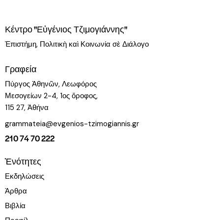
Κέντρο "Εὐγένιος Τζιμογιάννης"
Ἐπιστήμη, Πολιτικὴ καὶ Κοινωνία σὲ Διάλογο
Γραφεία
Πύργος Ἀθηνῶν, Λεωφόρος
Μεσογείων 2-4, 1ος ὄροφος,
115 27, Ἀθήνα
grammateia@evgenios-tzimogiannis.gr
210 74 70 222
Ἑνότητες
Εκδηλώσεις
Άρθρα
Βιβλία