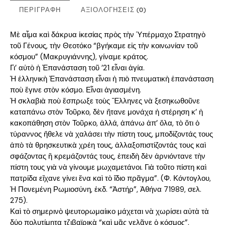
ΠΕΡΙΓΡΑΦΉ
ΑΞΙΟΛΟΓΉΣΕΙΣ (0)
Μὲ αἷμα καὶ δάκρυα ἱκεσίας πρὸς τὴν Ὑπέρμαχο Στρατηγὸ
τοῦ Γένους, τὴν Θεοτόκο “βγήκαμε εἰς τὴν κοινωνίαν τοῦ
κόσμου” (Μακρυγιάννης), γίναμε κράτος.
Γι’ αὐτὸ ἡ Ἐπανάσταση τοῦ ’21 εἶναι ἁγία.
Ἡ ἑλληνικὴ Ἐπανάσταση εἶναι ἡ πιὸ πνευματικὴ ἐπανάσταση
ποὺ ἔγινε στὸν κόσμο. Εἶναι ἁγιασμένη.
Ἡ σκλαβιὰ ποὺ ἔσπρωξε τοὺς Ἕλληνες νὰ ξεσηκωθοῦνε
καταπάνω στὸν Τοῦρκο, δὲν ἤτανε μονάχα ἡ στέρηση κ’ ἡ
κακοπάθηση στὸν Τοῦρκο, ἀλλά, ἀπάνω ἀπ’ ὅλα, τὸ ὅτι ὁ
τύραννος ἤθελε νὰ χαλάσει τὴν πίστη τους, μποδίζοντάς τους
ἀπὸ τὰ θρησκευτικὰ χρέη τους, ἀλλαξοπιστίζοντάς τους καὶ
σφάζοντας ἢ κρεμάζοντάς τους, ἐπειδὴ δὲν ἀρνιόντανε τὴν
πίστη τους γιὰ νὰ γίνουμε μωχαμετάνοι. Γιὰ τοῦτο πίστη καὶ
πατρίδα εἴχανε γίνει ἕνα καὶ τὸ ἴδιο πρᾶγμα”. (Φ. Κόντογλου,
Ἡ Πονεμένη Ρωμιοσύνη, ἐκδ. “Ἀστήρ”, Ἀθήνα 71989, σελ.
275).
Καὶ τὸ σημερινὸ ψευτορωμαίικο μάχεται νὰ χωρίσει αὐτὰ τὰ
δύο πολυτίμητα τζιβαϊρικὰ “καὶ μᾶς γελᾶνε ὁ κόσμος”,