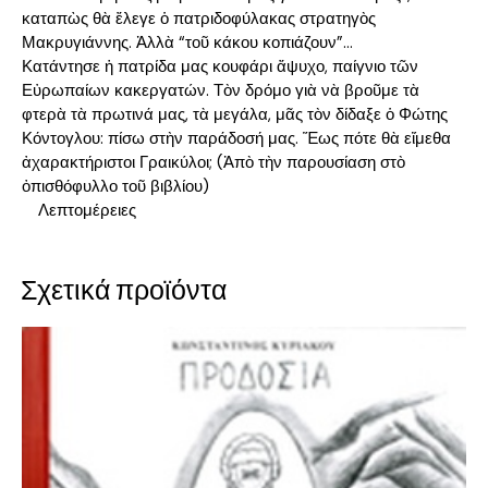
καταπὼς θὰ ἔλεγε ὁ πατριδοφύλακας στρατηγὸς
Μακρυγιάννης. Ἀλλὰ “τοῦ κάκου κοπιάζουν”…
Κατάντησε ἡ πατρίδα μας κουφάρι ἄψυχο, παίγνιο τῶν
Εὐρωπαίων κακεργατών. Τὸν δρόμο γιὰ νὰ βροῦμε τὰ
φτερὰ τὰ πρωτινά μας, τὰ μεγάλα, μᾶς τὸν δίδαξε ὁ Φώτης
Κόντογλου: πίσω στὴν παράδοσή μας. Ἕως πότε θὰ εἴμεθα
ἀχαρακτήριστοι Γραικύλοι; (Ἀπὸ τὴν παρουσίαση στὸ
ὀπισθόφυλλο τοῦ βιβλίου)
Λεπτομέρειες
Σχετικά προϊόντα