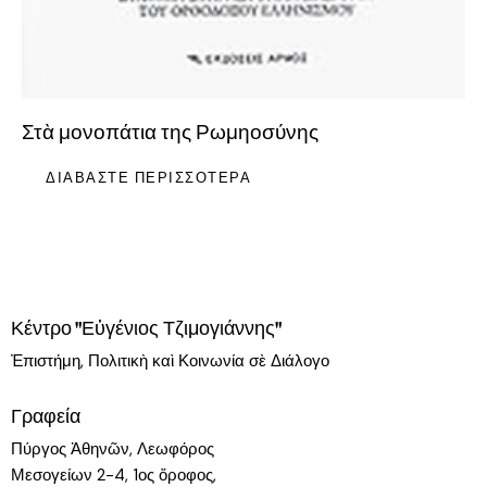
Στὰ μονοπάτια της Ρωμηοσύνης
ΔΙΑΒΆΣΤΕ ΠΕΡΙΣΣΌΤΕΡΑ
Κέντρο "Εὐγένιος Τζιμογιάννης"
Ἐπιστήμη, Πολιτικὴ καὶ Κοινωνία σὲ Διάλογο
Γραφεία
Πύργος Ἀθηνῶν, Λεωφόρος
Μεσογείων 2-4, 1ος ὄροφος,