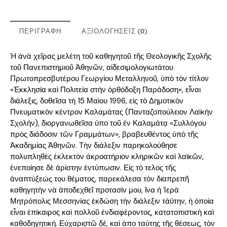
ΠΕΡΙΓΡΑΦΉ
ΑΞΙΟΛΟΓΉΣΕΙΣ (0)
Ἡ ἀνὰ χεῖρας μελέτη τοῦ καθηγητοῦ τῆς Θεολογικῆς Σχολῆς
τοῦ Πανεπιστημιοῦ Ἀθηνῶν, αἰδεσιμολογιωτάτου
Πρωτοπρεσβυτέρου Γεωργίου Μεταλληνοῦ, ὑπὸ τὸν τίτλον
«Ἐκκλησία καὶ Πολιτεία στὴν ὀρθόδοξη Παράδοση», εἶναι
διάλεξις, δοθεῖσα τὴ 15 Μαίου 1996, εἰς τὸ Δημοτικὸν
Πνευματικὸν κέντρον Καλαμάτας (Πανταζοπούλειον Λαϊκὴν
Σχολήν), διοργανωθεῖσα ὑπο τοῦ ἐν Καλαμάτᾳ «Συλλόγου
πρὸς διάδοσιν τῶν Γραμμάτων», βραβευθέντος ὑπὸ τῆς
Ἀκαδημίας Ἀθηνῶν. Τὴν διάλεξιν παρηκολούθησε
πολυπληθὲς ἐκλεκτὸν ἀκροατήριον κληρικῶν καὶ λαϊκῶν,
ἐνεποίησε δὲ ἀρίστην ἐντύπωσιν. Εἰς τὸ τελος τῆς
ἀναπτύξεώς του θέματος, παρεκάλεσα τὸν διαπρεπῆ
καθηγητὴν νὰ ἀποδεχθεῖ προτασίν μου, ἵνα ἡ Ἱερὰ
Μητρόπολις Μεσσηνίας ἐκδώση τὴν διάλεξιν τάϋτην, ἡ ὁποία
εἶναι ἐπίκαιρος καὶ πολλοῦ ἐνδιαφέροντος, κατατοπιστικὴ καὶ
καθοδηγητική. Εὐχαριστῶ δέ, καὶ ἀπο ταύτης τῆς θέσεως, τὸν