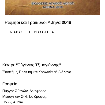
Ρωμηοὶ καὶ Γραικύλοι Ἀθήνα 2018
ΔΙΑΒΆΣΤΕ ΠΕΡΙΣΣΌΤΕΡΑ
Κέντρο "Εὐγένιος Τζιμογιάννης"
Ἐπιστήμη, Πολιτικὴ καὶ Κοινωνία σὲ Διάλογο
Γραφεία
Πύργος Ἀθηνῶν, Λεωφόρος
Μεσογείων 2-4, 1ος ὄροφος,
115 27, Ἀθήνα