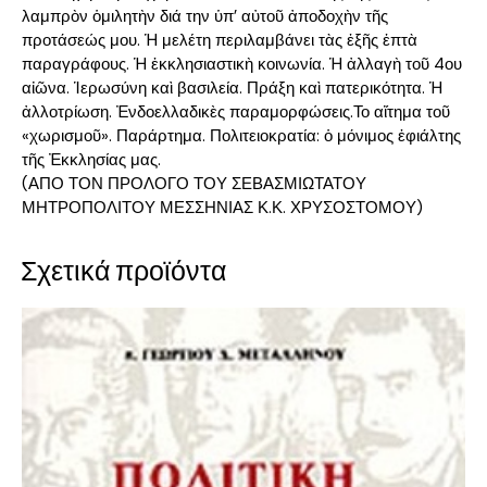
λαμπρὸν ὁμιλητὴν διά την ὑπ’ αὐτοῦ ἀποδοχὴν τῆς
προτάσεώς μου. Ἡ μελέτη περιλαμβάνει τὰς ἑξῆς ἑπτὰ
παραγράφους. Ἡ ἐκκλησιαστικὴ κοινωνία. Ἡ ἀλλαγὴ τοῦ 4ου
αἰῶνα. Ἱερωσύνη καὶ βασιλεία. Πράξη καὶ πατερικότητα. Ἡ
ἀλλοτρίωση. Ἐνδοελλαδικὲς παραμορφώσεις.Το αἴτημα τοῦ
«χωρισμοῦ». Παράρτημα. Πολιτειοκρατία: ὁ μόνιμος ἐφιάλτης
τῆς Ἐκκλησίας μας.
(ΑΠΟ ΤΟΝ ΠΡΟΛΟΓΟ ΤΟΥ ΣΕΒΑΣΜΙΩΤΑΤΟΥ
ΜΗΤΡΟΠΟΛΙΤΟΥ ΜΕΣΣΗΝΙΑΣ Κ.Κ. ΧΡΥΣΟΣΤΟΜΟΥ)
Σχετικά προϊόντα