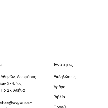
α
Ἑνότητες
 Ἀθηνῶν, Λεωφόρος
Εκδηλώσεις
ων 2-4, 1ος
Άρθρα
 115 27, Ἀθήνα
Βιβλία
teia@evgenios-
Προφίλ