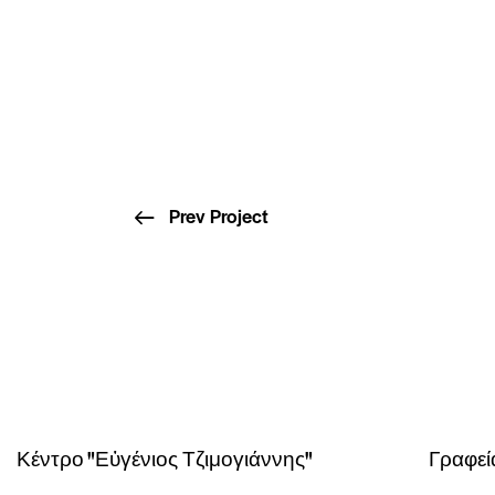
Prev Project
Κέντρο "Εὐγένιος Τζιμογιάννης"
Γραφεί