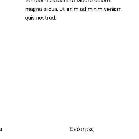
tempor incididunt ut labore dolore
magna aliqua. Ut enim ad minim veniam
quis nostrud.
α
Ἑνότητες