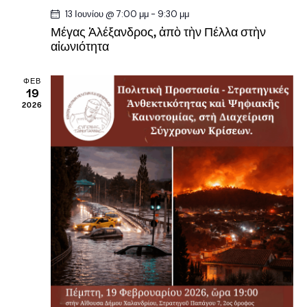
w
13 Ιουνίου @ 7:00 μμ
-
9:30 μμ
s
Μέγας Ἀλέξανδρος, ἀπὸ τὴν Πέλλα στὴν
N
αἰωνιότητα
a
v
ΦΕΒ
19
i
2026
g
a
t
i
o
n