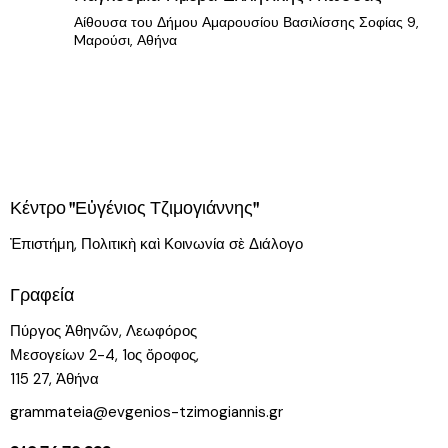
Αίθουσα του Δήμου Αμαρουσίου
Βασιλίσσης Σοφίας 9,
Mαρούσι, Αθήνα
Κέντρο "Εὐγένιος Τζιμογιάννης"
Ἐπιστήμη, Πολιτικὴ καὶ Κοινωνία σὲ Διάλογο
Γραφεία
Πύργος Ἀθηνῶν, Λεωφόρος
Μεσογείων 2-4, 1ος ὄροφος,
115 27, Ἀθήνα
grammateia@evgenios-tzimogiannis.gr