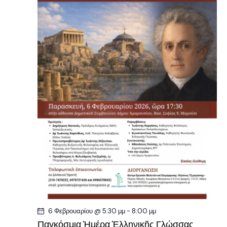
6 Φεβρουαρίου @ 5:30 μμ
-
8:00 μμ
Παγκόσμια Ἡμέρα Ἑλληνικῆς Γλώσσας