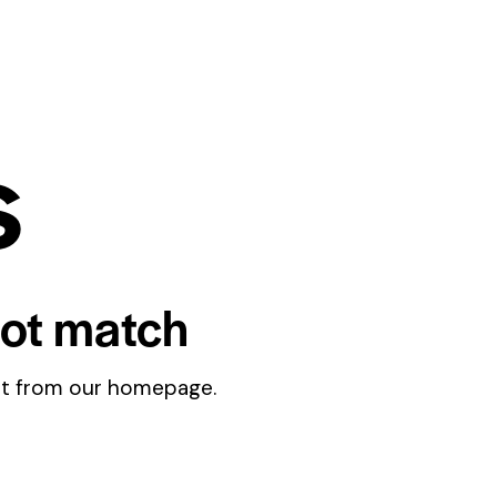
s
not match
rt from
our homepage
.