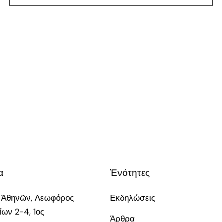
α
Ἑνότητες
 Ἀθηνῶν, Λεωφόρος
Εκδηλώσεις
ων 2-4, 1ος
Άρθρα