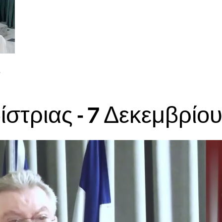
ο
ς
στριας - 7 Δεκεμβρίο